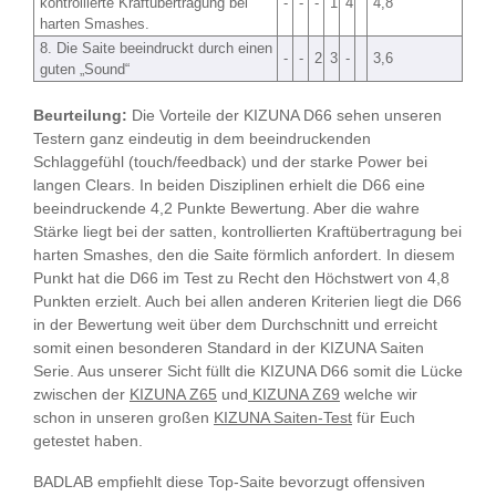
kontrollierte Kraftübertragung bei
-
-
-
1
4
4,8
harten Smashes.
8. Die Saite beeindruckt durch einen
-
-
2
3
-
3,6
guten „Sound“
Beurteilung:
Die Vorteile der KIZUNA D66 sehen unseren
Testern ganz eindeutig in dem beeindruckenden
Schlaggefühl (touch/feedback) und der starke Power bei
langen Clears. In beiden Disziplinen erhielt die D66 eine
beeindruckende 4,2 Punkte Bewertung. Aber die wahre
Stärke liegt bei der satten, kontrollierten Kraftübertragung bei
harten Smashes, den die Saite förmlich anfordert. In diesem
Punkt hat die D66 im Test zu Recht den Höchstwert von 4,8
Punkten erzielt. Auch bei allen anderen Kriterien liegt die D66
in der Bewertung weit über dem Durchschnitt und erreicht
somit einen besonderen Standard in der KIZUNA Saiten
Serie. Aus unserer Sicht füllt die KIZUNA D66 somit die Lücke
zwischen der
KIZUNA Z65
und
KIZUNA Z69
welche wir
schon in unseren großen
KIZUNA Saiten-Test
für Euch
getestet haben.
BADLAB empfiehlt diese Top-Saite bevorzugt offensiven