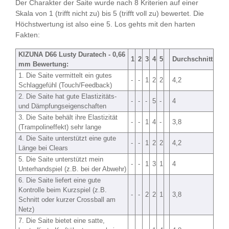
Der Charakter der Saite wurde nach 8 Kriterien auf einer
Skala von 1 (trifft nicht zu) bis 5 (trifft voll zu) bewertet. Die
Höchstwertung ist also eine 5. Los gehts mit den harten
Fakten:
KIZUNA D66 Lusty Duratech - 0,66
1
2
3
4
5
Durchschnitt
mm Bewertung:
1. Die Saite vermittelt ein gutes
-
-
1
2
2
4,2
Schlaggefühl (Touch/Feedback)
2. Die Saite hat gute Elastizitäts-
-
-
-
5
-
4
und Dämpfungseigenschaften
3. Die Saite behält ihre Elastizität
-
-
1
4
-
3,8
(Trampolineffekt) sehr lange
4. Die Saite unterstützt eine gute
-
-
1
2
2
4,2
Länge bei Clears
5. Die Saite unterstützt mein
-
-
1
3
1
4
Unterhandspiel (z.B. bei der Abwehr)
6. Die Saite liefert eine gute
Kontrolle beim Kurzspiel (z.B.
-
-
2
2
1
3,8
Schnitt oder kurzer Crossball am
Netz)
7. Die Saite bietet eine satte,