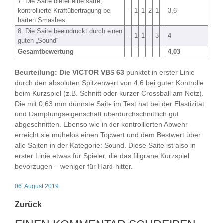
7. Die Saite bietet eine satte,
kontrollierte Kraftübertragung bei
-
1
1
2
1
3,6
harten Smashes.
8. Die Saite beeindruckt durch einen
-
1
1
-
3
4
guten „Sound“
Gesamtbewertung
4,03
Beurteilung: Die VICTOR VBS 63
punktet in erster Linie
durch den absoluten Spitzenwert von 4,6 bei guter Kontrolle
beim Kurzspiel (z.B. Schnitt oder kurzer Crossball am Netz).
Die mit 0,63 mm dünnste Saite im Test hat bei der Elastizität
und Dämpfungseigenschaft überdurchschnittlich gut
abgeschnitten. Ebenso wie in der kontrollierten Abwehr
erreicht sie mühelos einen Topwert und dem Bestwert über
alle Saiten in der Kategorie: Sound. Diese Saite ist also in
erster Linie etwas für Spieler, die das filigrane Kurzspiel
bevorzugen – weniger für Hard-hitter.
06. August 2019
Zurück