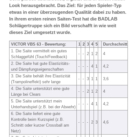
Look herausgebracht. Das Ziel: für jeden Spieler-Typ
etwas in einer überzeugenden Qualität dabei zu haben.
In ihrem ersten reinen Saiten-Test hat die BADLAB
Schlägertruppe sich ein Bild verschafft in wie weit
dieses Ziel umgesetzt wurde.
VICTOR VBS 63 - Bewertung:
1
2
3
4
5
Durchschnitt
1. Die Saite vermittelt ein gutes
-
-
2
1
2
4
Schlaggefühl (Touch/Feedback)
2. Die Saite hat gute Elastizitäts-
-
-
-
4
1
4,2
und Dämpfungseigenschaften
3. Die Saite behält ihre Elastizität
-
-
3
1
1
3,6
(Trampolineffekt) sehr lange
4. Die Saite unterstützt eine gute
-
-
2
1
2
4
Länge bei Clears
5. Die Saite unterstützt mein
-
-
-
4
1
4,2
Unterhandspiel (z.B. bei der Abwehr)
6. Die Saite liefert eine gute
Kontrolle beim Kurzspiel (z.B.
-
-
-
2
3
4,6
Schnitt oder kurzer Crossball am
Netz)