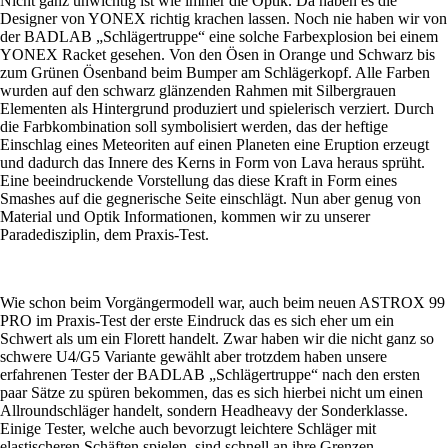
Nicht ganz unwichtig ist wie immer die Optik. Da haben es die
Designer von YONEX richtig krachen lassen. Noch nie haben wir von
der BADLAB „Schlägertruppe“ eine solche Farbexplosion bei einem
YONEX Racket gesehen. Von den Ösen in Orange und Schwarz bis
zum Grünen Ösenband beim Bumper am Schlägerkopf. Alle Farben
wurden auf den schwarz glänzenden Rahmen mit Silbergrauen
Elementen als Hintergrund produziert und spielerisch verziert. Durch
die Farbkombination soll symbolisiert werden, das der heftige
Einschlag eines Meteoriten auf einen Planeten eine Eruption erzeugt
und dadurch das Innere des Kerns in Form von Lava heraus sprüht.
Eine beeindruckende Vorstellung das diese Kraft in Form eines
Smashes auf die gegnerische Seite einschlägt. Nun aber genug von
Material und Optik Informationen, kommen wir zu unserer
Paradedisziplin, dem Praxis-Test.
Wie schon beim Vorgängermodell war, auch beim neuen ASTROX 99
PRO im Praxis-Test der erste Eindruck das es sich eher um ein
Schwert als um ein Florett handelt. Zwar haben wir die nicht ganz so
schwere U4/G5 Variante gewählt aber trotzdem haben unsere
erfahrenen Tester der BADLAB „Schlägertruppe“ nach den ersten
paar Sätze zu spüren bekommen, das es sich hierbei nicht um einen
Allroundschläger handelt, sondern Headheavy der Sonderklasse.
Einige Tester, welche auch bevorzugt leichtere Schläger mit
elastischeren Schäften spielen, sind schnell an ihre Grenzen