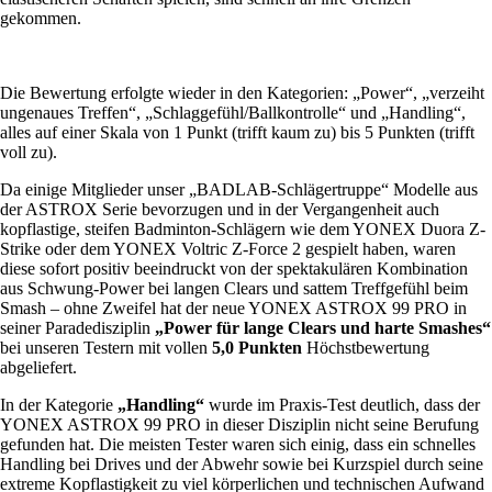
gekommen.
Die Bewertung erfolgte wieder in den Kategorien: „Power“, „verzeiht
ungenaues Treffen“, „Schlaggefühl/Ballkontrolle“ und „Handling“,
alles auf einer Skala von 1 Punkt (trifft kaum zu) bis 5 Punkten (trifft
voll zu).
Da einige Mitglieder unser „BADLAB-Schlägertruppe“ Modelle aus
der ASTROX Serie bevorzugen und in der Vergangenheit auch
kopflastige, steifen Badminton-Schlägern wie dem YONEX Duora Z-
Strike oder dem YONEX Voltric Z-Force 2 gespielt haben, waren
diese sofort positiv beeindruckt von der spektakulären Kombination
aus Schwung-Power bei langen Clears und sattem Treffgefühl beim
Smash – ohne Zweifel hat der neue YONEX ASTROX 99 PRO in
seiner Paradedisziplin
„Power für lange Clears und harte Smashes“
bei unseren Testern mit vollen
5,0 Punkten
Höchstbewertung
abgeliefert.
In der Kategorie
„Handling“
wurde im Praxis-Test deutlich, dass der
YONEX ASTROX 99 PRO in dieser Disziplin nicht seine Berufung
gefunden hat. Die meisten Tester waren sich einig, dass ein schnelles
Handling bei Drives und der Abwehr sowie bei Kurzspiel durch seine
extreme Kopflastigkeit zu viel körperlichen und technischen Aufwand