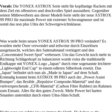
Vorab:
Die YONEX ASTROX Serie steht für kopflastige Rackets mit
dem Ziel ein offensives und druckvolles Spiel auszuüben. Gegenüber
seinen Mitbewerbern aus dieser Modell-Serie steht der neue ASTROX
99 PRO für maximale Power mit extremer Schwungmasse und ist
somit das non plus Ultra der Schwergewichtsklasse.
Was wurde beim neuen YONEX ASTROX 99 PRO verändert? Es
wurden mehr Ösen verwendet und teilweise durch Einzelösen
ausgetauscht, welches den Saitenabstand verringert und den
„Concentrated Sweet Spot” verbessert. Um das Gewicht noch mehr in
Richtung Schlägerkopf zu balancieren wurde extra die traditionelle
Endkappe mit YONEX-Logo „Japan“ durch eine sogenannte leichtere
„Lightweight End Cap“ in einem edleren Silberlook ersetzt. Das
„Japan“ befindet sich nun als „Made in Japan“ auf dem Schaft.
Erstmalig kommt beim ASTROX 99 PRO auch der „Power Assist
Bumper“, das flexible „Repulsive Composite-Material“ und das
vielversprechende „CFR-Material“ (Carbon Fibre Rubber) im Rahmen
zum Einsatz. Alles für den guten Zweck: Mehr Power bei harten
Smashes unterstützt durch einen Ultra-Slim-Schaft.