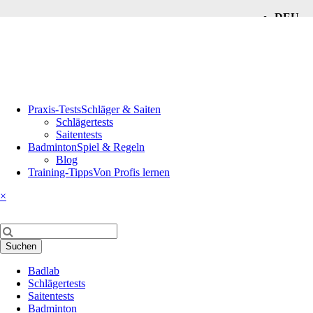
DEU
ENG
Navigation
Praxis-Tests
Schläger & Saiten
überspringen
Schlägertests
Saitentests
Badminton
Spiel & Regeln
Blog
Training-Tipps
Von Profis lernen
×
Suchbegriffe
Suchen
Navigation
Badlab
überspringen
Schlägertests
Saitentests
Badminton