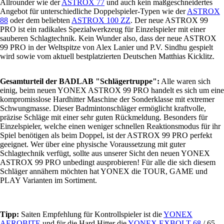
Allrounder wie der
ASTROX 77
und auch kein maßgeschneidertes
Angebot für unterschiedliche Doppelspieler-Typen wie der
ASTROX
88
oder dem beliebten
ASTROX 100 ZZ
. Der neue ASTROX 99
PRO ist ein radikales Spezialwerkzeug für Einzelspieler mit einer
sauberen Schlagtechnik. Kein Wunder also, dass der neue ASTROX
99 PRO in der Weltspitze von Alex Lanier und P.V. Sindhu gespielt
wird sowie vom aktuell bestplatzierten Deutschen Matthias Kicklitz.
Gesamturteil der BADLAB "Schlägertruppe":
Alle waren sich
einig, beim neuen YONEX ASTROX 99 PRO handelt es sich um eine
kompromisslose Hardhitter Maschine der Sonderklasse mit extremer
Schwungmasse. Dieser Badmintonschläger ermöglicht kraftvolle,
präzise Schläge mit einer sehr guten Rückmeldung. Besonders für
Einzelspieler, welche einen weniger schnellen Reaktionsmodus für ihr
Spiel benötigen als beim Doppel, ist der ASTROX 99 PRO perfekt
geeignet. Wer über eine physische Voraussetzung mit guter
Schlagtechnik verfügt, sollte aus unserer Sicht den neuen YONEX
ASTROX 99 PRO unbedingt ausprobieren! Für alle die sich diesem
Schläger annähern möchten hat YONEX die TOUR, GAME und
PLAY Varianten im Sortiment.
Tipp:
Saiten Empfehlung für Kontrollspieler ist die
YONEX
AEROBITE
und für die Hard Hitter die
YONEX EXBOLT 68
/ 65