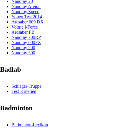
Nanoray 20
Nanoray Areion
Nanoray Speed
Yonex Test 2014
Arcsaber 009 DX
Voltric I-Force
Arcsaber FB
Nanoray 700RP
Nanoray 600FX
Nanoray 500
Nanoray 300
Badlab
Schläger-Truppe
Test-Kriterien
Badminton
Badminton-Lexikon