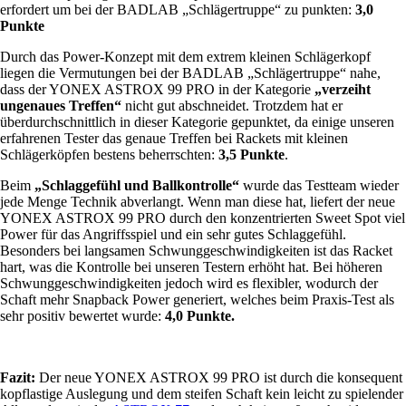
erfordert um bei der BADLAB „Schlägertruppe“ zu punkten:
3,0
Punkte
Durch das Power-Konzept mit dem extrem kleinen Schlägerkopf
liegen die Vermutungen bei der BADLAB „Schlägertruppe“ nahe,
dass der YONEX ASTROX 99 PRO in der Kategorie
„verzeiht
ungenaues Treffen“
nicht gut abschneidet. Trotzdem hat er
überdurchschnittlich in dieser Kategorie gepunktet, da einige unseren
erfahrenen Tester das genaue Treffen bei Rackets mit kleinen
Schlägerköpfen bestens beherrschten:
3,5 Punkte
.
Beim
„Schlaggefühl und Ballkontrolle“
wurde das Testteam wieder
jede Menge Technik abverlangt. Wenn man diese hat, liefert der neue
YONEX ASTROX 99 PRO durch den konzentrierten Sweet Spot viel
Power für das Angriffsspiel und ein sehr gutes Schlaggefühl.
Besonders bei langsamen Schwunggeschwindigkeiten ist das Racket
hart, was die Kontrolle bei unseren Testern erhöht hat. Bei höheren
Schwunggeschwindigkeiten jedoch wird es flexibler, wodurch der
Schaft mehr Snapback Power generiert, welches beim Praxis-Test als
sehr positiv bewertet wurde:
4,0 Punkte.
Fazit:
Der neue YONEX ASTROX 99 PRO ist durch die konsequent
kopflastige Auslegung und dem steifen Schaft kein leicht zu spielender