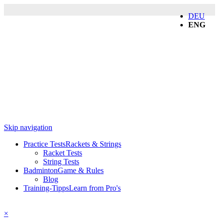
DEU
ENG
Skip navigation
Practice Tests
Rackets & Strings
Racket Tests
String Tests
Badminton
Game & Rules
Blog
Training-Tipps
Learn from Pro's
×