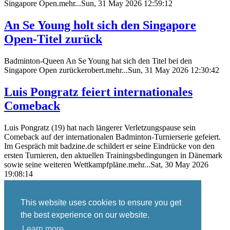
Singapore Open.mehr...Sun, 31 May 2026 12:59:12
An Se Young holt sich den Singapore
Open-Titel zurück
Badminton-Queen An Se Young hat sich den Titel bei den
Singapore Open zurückerobert.mehr...Sun, 31 May 2026 12:30:42
Luis Pongratz feiert internationales
Comeback
Luis Pongratz (19) hat nach längerer Verletzungspause sein
Comeback auf der internationalen Badminton-Turnierserie gefeiert.
Im Gespräch mit badzine.de schildert er seine Eindrücke von den
ersten Turnieren, den aktuellen Trainingsbedingungen in Dänemark
sowie seine weiteren Wettkampfpläne.mehr...Sat, 30 May 2026
19:08:14
This website uses cookies to ensure you get
Skip navigation
the best experience on our website.
Blog
Learn more