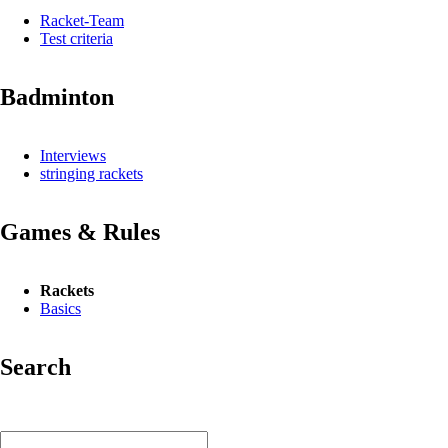
Racket-Team
Test criteria
Badminton
Interviews
stringing rackets
Games & Rules
Rackets
Basics
Search
Keywords