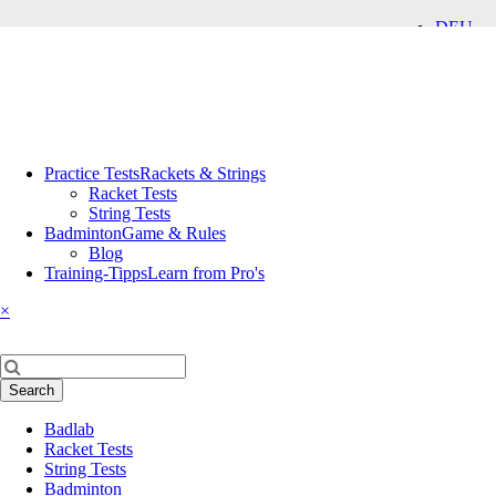
DEU
ENG
Skip
Practice Tests
Rackets & Strings
navigation
Racket Tests
String Tests
Badminton
Game & Rules
Blog
Training-Tipps
Learn from Pro's
×
Keywords
Search
Skip
Badlab
navigation
Racket Tests
String Tests
Badminton