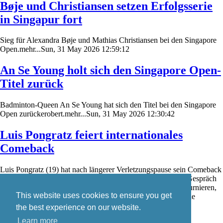
Bøje und Christiansen setzen Erfolgsserie
in Singapur fort
Sieg für Alexandra Bøje und Mathias Christiansen bei den Singapore
Open.mehr...Sun, 31 May 2026 12:59:12
An Se Young holt sich den Singapore Open-
Titel zurück
Badminton-Queen An Se Young hat sich den Titel bei den Singapore
Open zurückerobert.mehr...Sun, 31 May 2026 12:30:42
Luis Pongratz feiert internationales
Comeback
Luis Pongratz (19) hat nach längerer Verletzungspause sein Comeback
auf der internationalen Badminton-Turnierserie gefeiert. Im Gespräch
mit badzine.de schildert er seine Eindrücke von den ersten Turnieren,
This website uses cookies to ensure you get
den aktuellen Trainingsbedingungen in Dänemark sowie seine
weiteren Wettkampfpläne.mehr...Sat, 30 May 2026 19:08:14
the best experience on our website.
Learn more
Skip