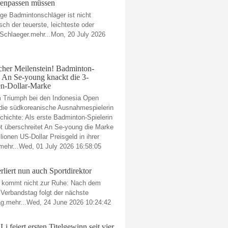
enpassen müssen
ige Badmintonschläger ist nicht
ch der teuerste, leichteste oder
 Schlaeger.mehr...Mon, 20 July 2026
scher Meilenstein! Badminton-
 An Se-young knackt die 3-
en-Dollar-Marke
m Triumph bei den Indonesia Open
 die südkoreanische Ausnahmespielerin
chichte: Als erste Badminton-Spielerin
t überschreitet An Se-young die Marke
lionen US-Dollar Preisgeld in ihrer
.mehr...Wed, 01 July 2026 16:58:05
liert nun auch Sportdirektor
 kommt nicht zur Ruhe: Nach dem
 Verbandstag folgt der nächste
ag.mehr...Wed, 24 June 2026 10:24:42
i feiert ersten Titelgewinn seit vier