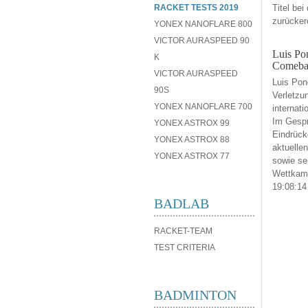
RACKET TESTS 2019
Titel be
zurücker
YONEX NANOFLARE 800
VICTOR AURASPEED 90
Luis Pon
K
Comeba
VICTOR AURASPEED
Luis Pon
90S
Verletzu
YONEX NANOFLARE 700
internati
Im Gespr
YONEX ASTROX 99
Eindrück
YONEX ASTROX 88
aktuelle
YONEX ASTROX 77
sowie se
Wettkamp
19:08:14
BADLAB
RACKET-TEAM
TEST CRITERIA
BADMINTON