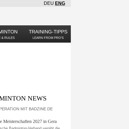
DEU
ENG
×
MINTON
TRAINING-TIPPS
 & RULES
LEARN FROM PRO'S
MINTON NEWS
PERATION MIT BADZINE.DE
e Meisterschaften 2027 in Gera
sche Badminton-Verband vergibt die