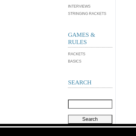
INTERVIEWS
STRINGING RACKETS
GAMES &
RULES
RACKETS
BASICS
SEARCH
Search