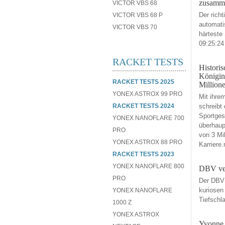
zusamm
VICTOR VBS 68
Der richt
VICTOR VBS 68 P
automatis
VICTOR VBS 70
härteste
09:25:24
RACKET TESTS
Histori
Königin
RACKET TESTS 2025
Million
YONEX ASTROX 99 PRO
Mit ihre
RACKET TESTS 2024
schreibt
Sportges
YONEX NANOFLARE 700
überhaup
PRO
von 3 Mil
YONEX ASTROX 88 PRO
Karriere
RACKET TESTS 2023
YONEX NANOFLARE 800
DBV ver
PRO
Der DBV
kuriosen
YONEX NANOFLARE
Tiefschl
1000 Z
YONEX ASTROX
Yvonne L