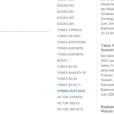
Deutsche
KIZUNA D61
der Wied
KIZUNA Z63
Ostdeuts
KIZUNA Z65
Sonntag,
zum Zen
KIZUNA Z69
Badminto
YONEX STRINGS
10:10:44
YONEX SKYARC
YONEX AEROSONIC
Viktor A
YONEX AEROBITE
finanzi
YONEX AEROBITE
Der däni
BOOST
2021 sei
neben Tr
YONEX BG 80
wirtschaf
YONEX NANOGY 95
Podcast 
YONEX BG 65
Steuern,
Rahmenbe
YONEX BG 65 TI
Badminto
STRING-TEST 2019
July 202
VICTOR STRINGS
VICTOR VBS 63
Badmint
VICTOR VBS 66 N
Warum G