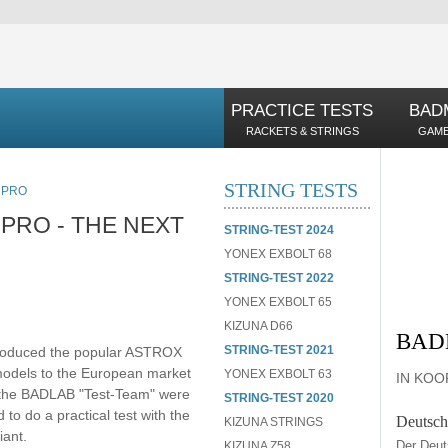
PRACTICE TESTS
BAD
RACKETS & STRINGS
GAME
STRING TESTS
 PRO
PRO - THE NEXT
STRING-TEST 2024
YONEX EXBOLT 68
STRING-TEST 2022
YONEX EXBOLT 65
KIZUNA D66
BAD
STRING-TEST 2021
troduced the popular ASTROX
odels to the European market
YONEX EXBOLT 63
IN KOO
 the BADLAB "Test-Team" were
STRING-TEST 2020
to do a practical test with the
Deutsch
KIZUNA STRINGS
ant.
Der Deut
KIZUNA Z58