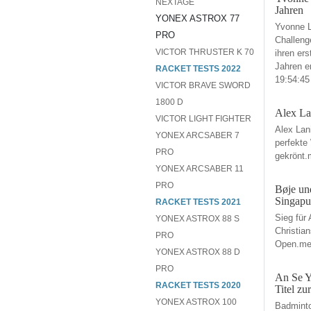
NEXTAGE
Jahren
YONEX ASTROX 77
Yvonne L
PRO
Challeng
VICTOR THRUSTER K 70
ihren ers
Jahren e
RACKET TESTS 2022
19:54:45
VICTOR BRAVE SWORD
1800 D
Alex La
VICTOR LIGHT FIGHTER
Alex Lan
YONEX ARCSABER 7
perfekte
PRO
gekrönt.
YONEX ARCSABER 11
PRO
Bøje und
Singapur
RACKET TESTS 2021
Sieg für
YONEX ASTROX 88 S
Christia
PRO
Open.meh
YONEX ASTROX 88 D
PRO
An Se Y
RACKET TESTS 2020
Titel zu
YONEX ASTROX 100
Badminto