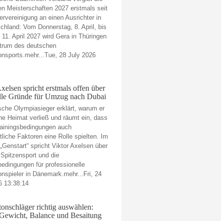
n Meisterschaften 2027 erstmals seit
ervereinigung an einen Ausrichter in
chland: Vom Donnerstag, 8. April, bis
 11. April 2027 wird Gera in Thüringen
trum des deutschen
nsports.mehr...Tue, 28 July 2026
xelsen spricht erstmals offen über
elle Gründe für Umzug nach Dubai
sche Olympiasieger erklärt, warum er
ne Heimat verließ und räumt ein, dass
ainingsbedingungen auch
tliche Faktoren eine Rolle spielten. Im
„Genstart“ spricht Viktor Axelsen über
 Spitzensport und die
dingungen für professionelle
nspieler in Dänemark.mehr...Fri, 24
6 13:38:14
onschläger richtig auswählen:
ewicht, Balance und Besaitung