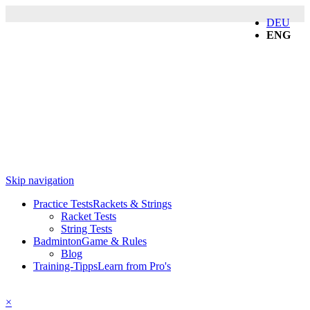
DEU
ENG
Skip navigation
Practice Tests
Rackets & Strings
Racket Tests
String Tests
Badminton
Game & Rules
Blog
Training-Tipps
Learn from Pro's
×