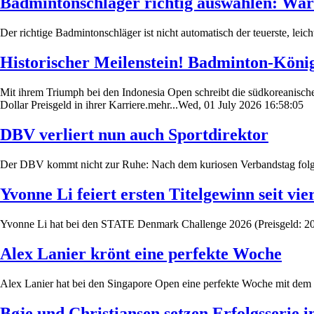
Badmintonschläger richtig auswählen: Wa
Der richtige Badmintonschläger ist nicht automatisch der teuerste, leic
Historischer Meilenstein! Badminton-Köni
Mit ihrem Triumph bei den Indonesia Open schreibt die südkoreanisch
Dollar Preisgeld in ihrer Karriere.mehr...Wed, 01 July 2026 16:58:05
DBV verliert nun auch Sportdirektor
Der DBV kommt nicht zur Ruhe: Nach dem kuriosen Verbandstag folgt 
Yvonne Li feiert ersten Titelgewinn seit vie
Yvonne Li hat bei den STATE Denmark Challenge 2026 (Preisgeld: 20.00
Alex Lanier krönt eine perfekte Woche
Alex Lanier hat bei den Singapore Open eine perfekte Woche mit dem
Bøje und Christiansen setzen Erfolgsserie i