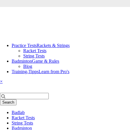
Skip
Practice Tests
Rackets & Strings
navigation
Racket Tests
String Tests
Badminton
Game & Rules
Blog
Training-Tipps
Learn from Pro's
×
Keywords
Search
Skip
Badlab
navigation
Racket Tests
String Tests
Badminton