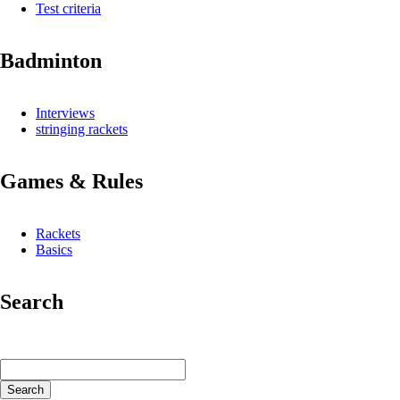
Test criteria
Badminton
Interviews
stringing rackets
Games & Rules
Rackets
Basics
Search
Keywords
Search