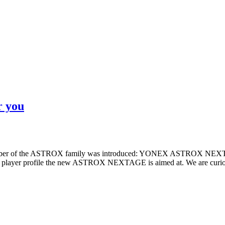
 you
ber of the ASTROX family was introduced: YONEX ASTROX NEXTAG
which player profile the new ASTROX NEXTAGE is aimed at. We are curio