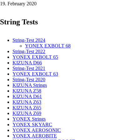
19. February 2020
65
-
0,70
String Tests
mm
in
the
test
String-Test 2024
YONEX EXBOLT 68
String-Test 2022
YONEX EXBOLT 65
KIZUNA D66
String-Test 2021
YONEX EXBOLT 63
String-Test 2020
KIZUNA Strings
KIZUNA Z58
KIZUNA D61
KIZUNA Z63
KIZUNA Z65
KIZUNA Z69
YONEX Strings
YONEX SKYARC
YONEX AEROSONIC
YONEX AEROBITE