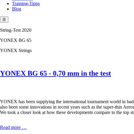
Training-Tipps
Blog
☰
String-Test 2020
YONEX BG 65
YONEX Strings
YONEX BG 65 - 0,70 mm in the test
YONEX has been supplying the international tournament world in badm
also been some innovations in recent years such as the super-thin Aeros
We took a closer look at how these developments compare to the top stri
YONEX
Read more …
BG