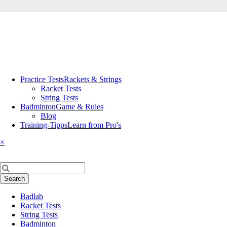
Skip
Practice Tests
Rackets & Strings
navigation
Racket Tests
String Tests
Badminton
Game & Rules
Blog
Training-Tipps
Learn from Pro's
×
Keywords
Search
Skip
Badlab
navigation
Racket Tests
String Tests
Badminton