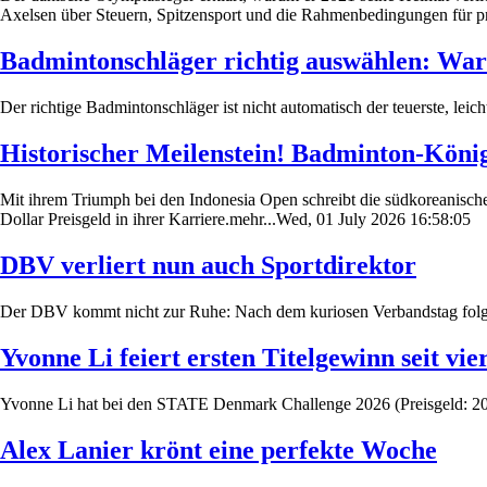
Axelsen über Steuern, Spitzensport und die Rahmenbedingungen für pr
Badmintonschläger richtig auswählen: Wa
Der richtige Badmintonschläger ist nicht automatisch der teuerste, leic
Historischer Meilenstein! Badminton-Köni
Mit ihrem Triumph bei den Indonesia Open schreibt die südkoreanisch
Dollar Preisgeld in ihrer Karriere.mehr...Wed, 01 July 2026 16:58:05
DBV verliert nun auch Sportdirektor
Der DBV kommt nicht zur Ruhe: Nach dem kuriosen Verbandstag folgt 
Yvonne Li feiert ersten Titelgewinn seit vie
Yvonne Li hat bei den STATE Denmark Challenge 2026 (Preisgeld: 20.00
Alex Lanier krönt eine perfekte Woche