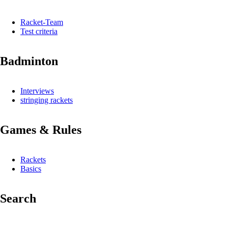
Racket-Team
Test criteria
Badminton
Interviews
stringing rackets
Games & Rules
Rackets
Basics
Search