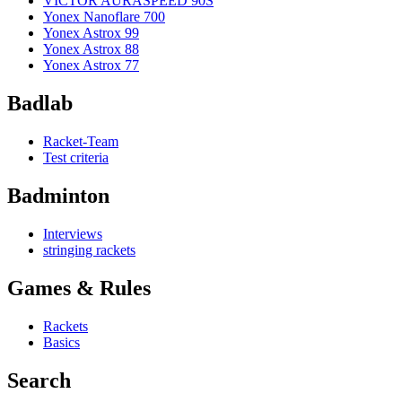
VICTOR AURASPEED 90S
Yonex Nanoflare 700
Yonex Astrox 99
Yonex Astrox 88
Yonex Astrox 77
Badlab
Racket-Team
Test criteria
Badminton
Interviews
stringing rackets
Games & Rules
Rackets
Basics
Search