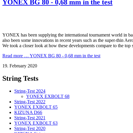
YONEX BG 80 - 0,68 mm in the test
YONEX has been supplying the international tournament world in ba
also been some innovations in recent years such as the super-thin Aer
We took a closer look at how these developments compare to the top st
Read more …
YONEX BG 80 - 0,68 mm in the test
19. February 2020
String Tests
String-Test 2024
YONEX EXBOLT 68
String-Test 2022
YONEX EXBOLT 65
KIZUNA D66
String-Test 2021
YONEX EXBOLT 63
String-Test 2020