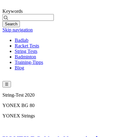
Keywords
Search
Skip navigation
Badlab
Racket Tests
String Tests
Badminton
Training-Tipps
Blog
☰
String-Test 2020
YONEX BG 80
YONEX Strings