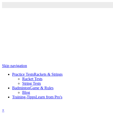
Skip navigation
Practice Tests
Rackets & Strings
Racket Tests
String Tests
Badminton
Game & Rules
Blog
Training-Tipps
Learn from Pro's
×