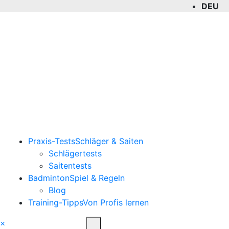
DEU
ENG
Praxis-Tests
Schläger & Saiten
Schlägertests
Saitentests
Badminton
Spiel & Regeln
Blog
Training-Tipps
Von Profis lernen
×