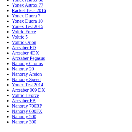
Yonex Astrox 77
Racket Tests 2016
Yonex Duora 7
Yonex Duora 10
Yonex Test 2015
Voltric Force
Voltric 5
Voltric Orion
Arcsaber FD
Arcsaber 4DX
Arcsaber Pegasus
Nanoray Cronus
Nanoray 20
Nanoray Areion
Nanoray Speed
Yonex Test 2014
Arcsaber 009 DX
Voltric I-Force
Arcsaber FB
Nanoray 700RP
Nanoray 600FX
Nanoray 500
Nanoray 300