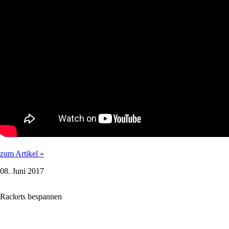
BADMINTON-
zum Artikel »
APP-
08. Juni 2017
TEST
2017:
STRINGSTER
Rackets bespannen