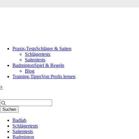
Navigation
Praxis-Tests
Schläger & Saiten
überspringen
Schlägertests
Saitentests
Badminton
Spiel & Regeln
Blog
Training-Tipps
Von Profis lernen
×
Suchbegriffe
Suchen
Navigation
Badlab
überspringen
Schlägertests
Saitentests
Badminton