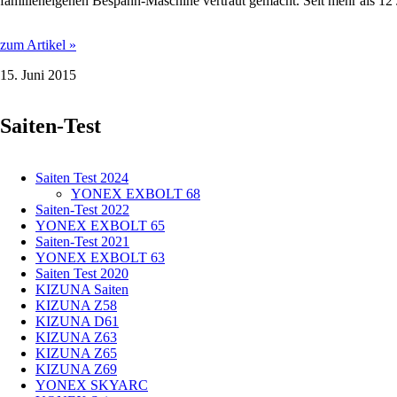
familieneigenen Bespann-Maschine vertraut gemacht. Seit mehr als 12 
FÜHRT
zum Artikel »
EINE
15. Juni 2015
HÄRTERE
BESPANNUNG
ZU
Saiten-Test
MEHR
SCHLAGPOWER?
Saiten Test 2024
YONEX EXBOLT 68
Saiten-Test 2022
YONEX EXBOLT 65
Saiten-Test 2021
YONEX EXBOLT 63
Saiten Test 2020
KIZUNA Saiten
KIZUNA Z58
KIZUNA D61
KIZUNA Z63
KIZUNA Z65
KIZUNA Z69
YONEX SKYARC