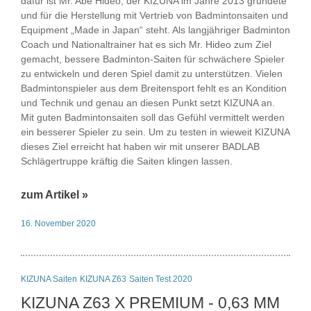
dafür ist Mr. Abe Hideo, der KIZUNA im Jahre 2013 gründete
und für die Herstellung mit Vertrieb von Badmintonsaiten und
Equipment „Made in Japan“ steht. Als langjähriger Badminton
Coach und Nationaltrainer hat es sich Mr. Hideo zum Ziel
gemacht, bessere Badminton-Saiten für schwächere Spieler
zu entwickeln und deren Spiel damit zu unterstützen. Vielen
Badmintonspieler aus dem Breitensport fehlt es an Kondition
und Technik und genau an diesen Punkt setzt KIZUNA an.
Mit guten Badmintonsaiten soll das Gefühl vermittelt werden
ein besserer Spieler zu sein. Um zu testen in wieweit KIZUNA
dieses Ziel erreicht hat haben wir mit unserer BADLAB
Schlägertruppe kräftig die Saiten klingen lassen.
zum Artikel »
16. November 2020
KIZUNA Saiten
KIZUNA Z63
Saiten Test 2020
KIZUNA Z63 X PREMIUM - 0,63 MM