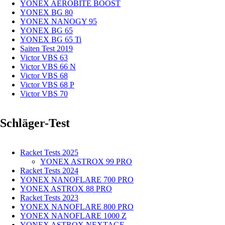
YONEX AEROBITE BOOST
YONEX BG 80
YONEX NANOGY 95
YONEX BG 65
YONEX BG 65 Ti
Saiten Test 2019
Victor VBS 63
Victor VBS 66 N
Victor VBS 68
Victor VBS 68 P
Victor VBS 70
Schläger-Test
Racket Tests 2025
YONEX ASTROX 99 PRO
Racket Tests 2024
YONEX NANOFLARE 700 PRO
YONEX ASTROX 88 PRO
Racket Tests 2023
YONEX NANOFLARE 800 PRO
YONEX NANOFLARE 1000 Z
YONEX ASTROX NEXTAGE