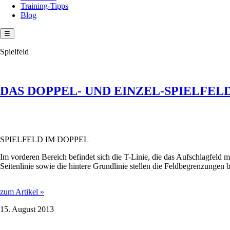
Training-Tipps
Blog
☰
Spielfeld
DAS DOPPEL- UND EINZEL-SPIELFEL
SPIELFELD IM DOPPEL
Im vorderen Bereich befindet sich die T-Linie, die das Aufschlagfeld 
Seitenlinie sowie die hintere Grundlinie stellen die Feldbegrenzungen
DAS
zum Artikel »
DOPPEL-
15. August 2013
UND
EINZEL-
SPIELFELD