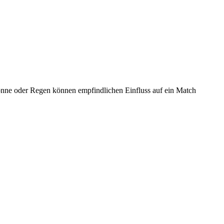
Sonne oder Regen können empfindlichen Einfluss auf ein Match