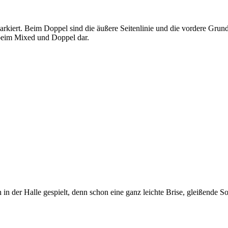
markiert. Beim Doppel sind die äußere Seitenlinie und die vordere Gru
 beim Mixed und Doppel dar.
in der Halle gespielt, denn schon eine ganz leichte Brise, gleißende 