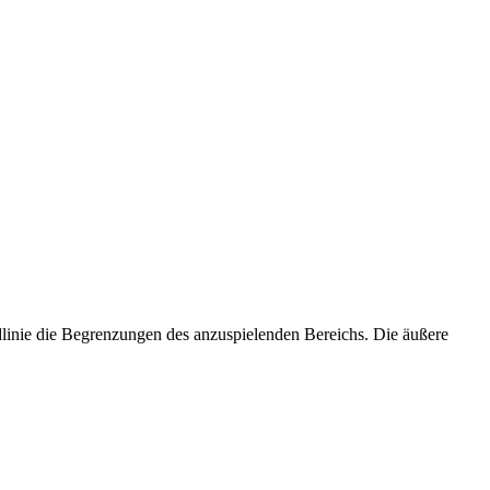
ndlinie die Begrenzungen des anzuspielenden Bereichs. Die äußere