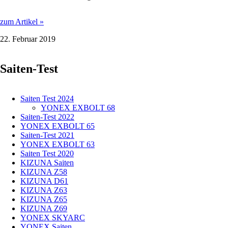
YONEX
zum Artikel »
NANOFLARE
22. Februar 2019
700:
GRIFFLASTIG,
ABER
Saiten-Test
MIT
POWER!
Saiten Test 2024
YONEX EXBOLT 68
Saiten-Test 2022
YONEX EXBOLT 65
Saiten-Test 2021
YONEX EXBOLT 63
Saiten Test 2020
KIZUNA Saiten
KIZUNA Z58
KIZUNA D61
KIZUNA Z63
KIZUNA Z65
KIZUNA Z69
YONEX SKYARC
YONEX Saiten