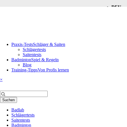
DEU
ENG
Navigation
Praxis-Tests
Schläger & Saiten
überspringen
Schlägertests
Saitentests
Badminton
Spiel & Regeln
Blog
Training-Tipps
Von Profis lernen
×
Suchbegriffe
Suchen
Navigation
Badlab
überspringen
Schlägertests
Saitentests
Badminton