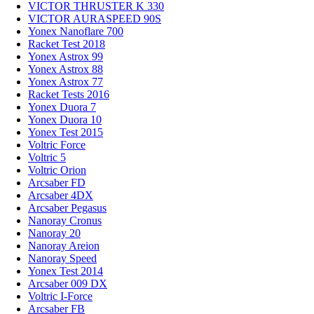
VICTOR THRUSTER K 330
VICTOR AURASPEED 90S
Yonex Nanoflare 700
Racket Test 2018
Yonex Astrox 99
Yonex Astrox 88
Yonex Astrox 77
Racket Tests 2016
Yonex Duora 7
Yonex Duora 10
Yonex Test 2015
Voltric Force
Voltric 5
Voltric Orion
Arcsaber FD
Arcsaber 4DX
Arcsaber Pegasus
Nanoray Cronus
Nanoray 20
Nanoray Areion
Nanoray Speed
Yonex Test 2014
Arcsaber 009 DX
Voltric I-Force
Arcsaber FB