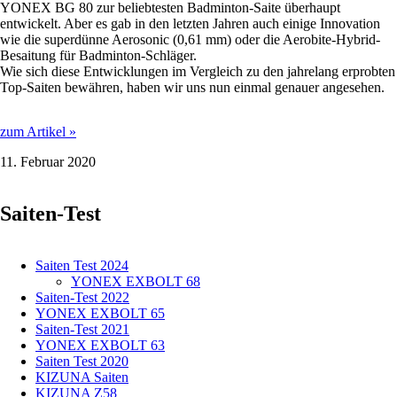
YONEX BG 80 zur beliebtesten Badminton-Saite überhaupt
entwickelt. Aber es gab in den letzten Jahren auch einige Innovation
wie die superdünne Aerosonic (0,61 mm) oder die Aerobite-Hybrid-
Besaitung für Badminton-Schläger.
Wie sich diese Entwicklungen im Vergleich zu den jahrelang erprobten
Top-Saiten bewähren, haben wir uns nun einmal genauer angesehen.
YONEX
zum Artikel »
BG
11. Februar 2020
65
Ti
-
Saiten-Test
0,70
mm
im
Test
Saiten Test 2024
YONEX EXBOLT 68
Saiten-Test 2022
YONEX EXBOLT 65
Saiten-Test 2021
YONEX EXBOLT 63
Saiten Test 2020
KIZUNA Saiten
KIZUNA Z58