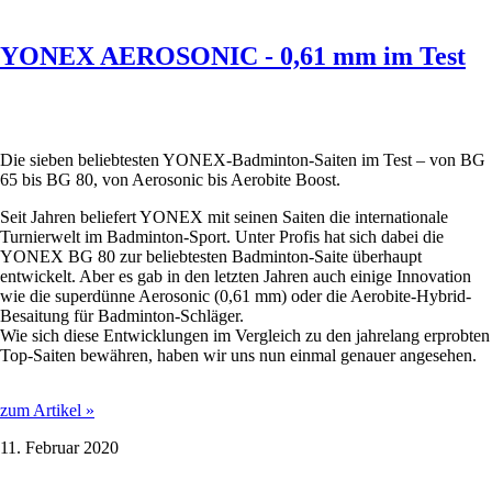
BG
65
bis
YONEX AEROSONIC - 0,61 mm im Test
BG
80,
von
Aerosonic
bis
Die sieben beliebtesten YONEX-Badminton-Saiten im Test – von BG
Aerobite
65 bis BG 80, von Aerosonic bis Aerobite Boost.
Boost
Seit Jahren beliefert YONEX mit seinen Saiten die internationale
Turnierwelt im Badminton-Sport. Unter Profis hat sich dabei die
YONEX BG 80 zur beliebtesten Badminton-Saite überhaupt
entwickelt. Aber es gab in den letzten Jahren auch einige Innovation
wie die superdünne Aerosonic (0,61 mm) oder die Aerobite-Hybrid-
Besaitung für Badminton-Schläger.
Wie sich diese Entwicklungen im Vergleich zu den jahrelang erprobten
Top-Saiten bewähren, haben wir uns nun einmal genauer angesehen.
YONEX
zum Artikel »
AEROSONIC
11. Februar 2020
-
0,61
mm