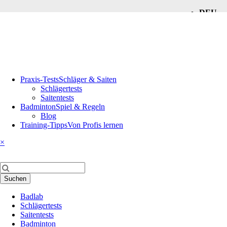
DEU
ENG
Navigation
Praxis-Tests
Schläger & Saiten
überspringen
Schlägertests
Saitentests
Badminton
Spiel & Regeln
Blog
Training-Tipps
Von Profis lernen
×
Suchbegriffe
Suchen
Navigation
Badlab
überspringen
Schlägertests
Saitentests
Badminton