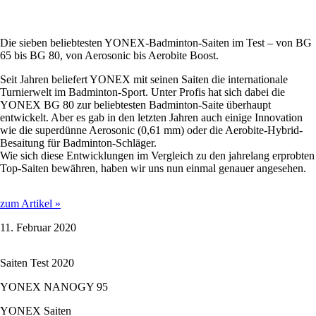
Die sieben beliebtesten YONEX-Badminton-Saiten im Test – von BG
65 bis BG 80, von Aerosonic bis Aerobite Boost.
Seit Jahren beliefert YONEX mit seinen Saiten die internationale
Turnierwelt im Badminton-Sport. Unter Profis hat sich dabei die
YONEX BG 80 zur beliebtesten Badminton-Saite überhaupt
entwickelt. Aber es gab in den letzten Jahren auch einige Innovation
wie die superdünne Aerosonic (0,61 mm) oder die Aerobite-Hybrid-
Besaitung für Badminton-Schläger.
Wie sich diese Entwicklungen im Vergleich zu den jahrelang erprobten
Top-Saiten bewähren, haben wir uns nun einmal genauer angesehen.
YONEX
zum Artikel »
BG
11. Februar 2020
80
-
0,68
Saiten Test 2020
mm
im
YONEX NANOGY 95
Test
YONEX Saiten