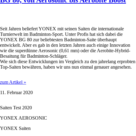
BG 80, von Aerosonic bis Aerobite Boost
Seit Jahren beliefert YONEX mit seinen Saiten die internationale
Turnierwelt im Badminton-Sport. Unter Profis hat sich dabei die
YONEX BG 80 zur beliebtesten Badminton-Saite überhaupt
entwickelt. Aber es gab in den letzten Jahren auch einige Innovation
wie die superdünne Aerosonic (0,61 mm) oder die Aerobite-Hybrid-
Besaitung für Badminton-Schläger.
Wie sich diese Entwicklungen im Vergleich zu den jahrelang erprobten
Top-Saiten bewähren, haben wir uns nun einmal genauer angesehen.
Die
zum Artikel »
sieben
11. Februar 2020
beliebtesten
YONEX-
Badminton-
Saiten Test 2020
Saiten
im
YONEX AEROSONIC
Test
–
YONEX Saiten
von