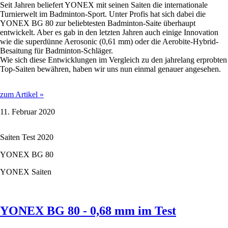
Seit Jahren beliefert YONEX mit seinen Saiten die internationale
Turnierwelt im Badminton-Sport. Unter Profis hat sich dabei die
YONEX BG 80 zur beliebtesten Badminton-Saite überhaupt
entwickelt. Aber es gab in den letzten Jahren auch einige Innovation
wie die superdünne Aerosonic (0,61 mm) oder die Aerobite-Hybrid-
Besaitung für Badminton-Schläger.
Wie sich diese Entwicklungen im Vergleich zu den jahrelang erprobten
Top-Saiten bewähren, haben wir uns nun einmal genauer angesehen.
YONEX
zum Artikel »
AEROBITE
11. Februar 2020
BOOST
-
0,72
Saiten Test 2020
/
0,61
YONEX BG 80
mm
im
YONEX Saiten
Test
YONEX BG 80 - 0,68 mm im Test