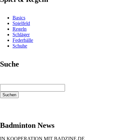
Basics
Spielfeld
Regeln
Schläger
Federbälle
Schuhe
Suche
Suchbegriffe
Suchen
Badminton News
IN KOOPERATION MIT BADZINE.DE