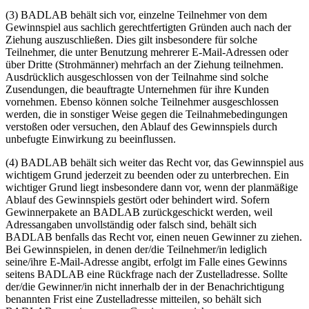
(3) BADLAB behält sich vor, einzelne Teilnehmer von dem
Gewinnspiel aus sachlich gerechtfertigten Gründen auch nach der
Ziehung auszuschließen. Dies gilt insbesondere für solche
Teilnehmer, die unter Benutzung mehrerer E-Mail-Adressen oder
über Dritte (Strohmänner) mehrfach an der Ziehung teilnehmen.
Ausdrücklich ausgeschlossen von der Teilnahme sind solche
Zusendungen, die beauftragte Unternehmen für ihre Kunden
vornehmen. Ebenso können solche Teilnehmer ausgeschlossen
werden, die in sonstiger Weise gegen die Teilnahmebedingungen
verstoßen oder versuchen, den Ablauf des Gewinnspiels durch
unbefugte Einwirkung zu beeinflussen.
(4) BADLAB behält sich weiter das Recht vor, das Gewinnspiel aus
wichtigem Grund jederzeit zu beenden oder zu unterbrechen. Ein
wichtiger Grund liegt insbesondere dann vor, wenn der planmäßige
Ablauf des Gewinnspiels gestört oder behindert wird. Sofern
Gewinnerpakete an BADLAB zurückgeschickt werden, weil
Adressangaben unvollständig oder falsch sind, behält sich
BADLAB benfalls das Recht vor, einen neuen Gewinner zu ziehen.
Bei Gewinnspielen, in denen der/die Teilnehmer/in lediglich
seine/ihre E-Mail-Adresse angibt, erfolgt im Falle eines Gewinns
seitens BADLAB eine Rückfrage nach der Zustelladresse. Sollte
der/die Gewinner/in nicht innerhalb der in der Benachrichtigung
benannten Frist eine Zustelladresse mitteilen, so behält sich