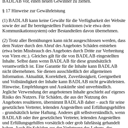
BADLAB vor, einen neuen Gewinner zu ziehen.
§ 17 Hinweise zur Gewährleistung
(1) BADLAB kann keine Gewähr für die Verfügbarkeit der Website
sowie der auf Ihr bereitgestellten Funktionen (wie etwa dem
Kommunikationssystem) oder Bestandteilen davon übernehmen.
(2) Trotz aller Bemühungen kann nicht ausgeschlossen werden, dass
dem Nutzer durch den Abruf des Angebotes Schäden entstehen
(etwa beim Missbrauch des Angebotes durch Dritte zur Verbreitung
von Viren etc.). Gleiches gilt für die von BADLAB eingestellten
Inhalte. Selbst dann wenn BADLAB für diese grundsätzlich
verantwortlich ist. Eine Garantie für die Inhalte kann BADLAB
nicht übernehmen. Sie dienen ausschließlich der allgemeinen
Information. Aktualität, Korrektheit, Zuverlässigkeit, Geeignetheit
und Vollständigkeit der Inhalte kann BADLAB nicht gewährleisten.
Hinweise, Empfehlungen und Auskünfte sind unverbindlich.
Jegliche Verwendung der angebotenen Inhalte geschieht auf eigenes
Risiko des Nutzers. Für Schäden, die aus der Nutzung des
Angebotes resultieren, übernimmt BADLAB daher – auch für seine
gesetzlichen Vertreter, leitenden Angestellten und Erfüllungsgehilfen
- grundsätzlich keine Haftung. Anderes gilt selbstverständlich, wenn
BADLAB oder ihre gesetzlichen Vertreter, leitenden Angestellten
und Erfüllungsgehilfen vorsätzlich oder grob fahrlässig gehandelt
haben. Auch für Schäden aus der Verletzung des Lebens, des