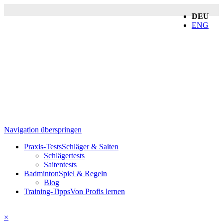
DEU
ENG
Navigation überspringen
Praxis-Tests
Schläger & Saiten
Schlägertests
Saitentests
Badminton
Spiel & Regeln
Blog
Training-Tipps
Von Profis lernen
×